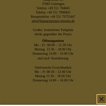
37083 Göttingen
Telefon +49 551 794043
Telefax +49 551 7906845
Rezepttelefon +49 551 79755447
info@hausarztpraxis-georges.de
Großer, kostenfreier Parkplatz
direkt gegenüber der Praxis
Öffnungszeiten
Mo – Fr 08:00 – 12:30 Uhr
Montag 15:30 – 18:00 Uhr
Donnerstag 14:00 – 16:00 Uhr
und nach Vereinbarung
Telefonische Erreichbarkeit
Mo – Fr 08:30 – 12:00 Uhr
Montag 15:30 – 18:00 Uhr
Donnerstag 14:00 – 16:00 Uhr